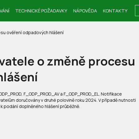
VÁNÍ
TECHNICKÉ POŽADAVKY
NÁPOVĚDA
KONTAKTY
esu ověření odpadových hlášení
ovatele o změně procesu
hlášení
 F_ODP_PROD, F_ODP_PROD_AV a F_ODP_PROD_EL. Notifikace
vatelům doručovány v druhé polovině roku 2024. V případě nutnosti
 k podání doplněného hlášení průběžně.