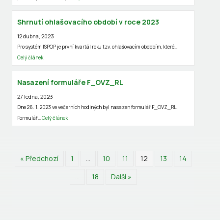
Shrnutí ohlašovacího období v roce 2023
12 dubna, 2023
Pro systém ISPOP je první kvartál roku tzv. ohlašovacím obdobím, které…
Celý článek
Nasazení formuláře F_OVZ_RL
27 ledna, 2023
Dne 26. 1. 2023 ve večerních hodiných byl nasazen formulář F_OVZ_RL.
Formulář…
Celý článek
« Předchozí
1
…
10
11
12
13
14
…
18
Další »