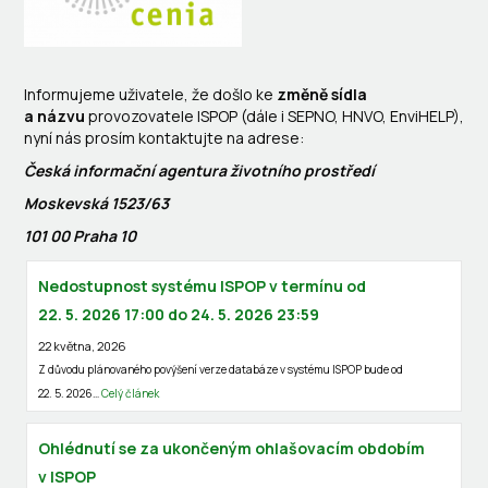
Informujeme uživatele, že došlo ke
změně sídla
a názvu
provozovatele ISPOP
(dále i SEPNO, HNVO, EnviHELP),
nyní nás prosím kontaktujte na adrese:
Česká informační agentura životního prostředí
Moskevská 1523/63
101 00 Praha 10
Nedostupnost systému ISPOP v termínu od
22. 5. 2026 17:00 do 24. 5. 2026 23:59
22 května, 2026
Z důvodu plánovaného povýšení verze databáze v systému ISPOP bude od
22. 5. 2026…
Celý článek
Ohlédnutí se za ukončeným ohlašovacím obdobím
v ISPOP