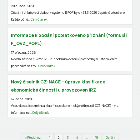
20 dubna, 2026
Oficiální ohlašovací období v systému ISPOP bylo k 31.3.2026 úspěšně ukončeno.
Každoročně…
Celý článek
Informace k podání poplatkového přiznání (formulář
F_OVZ_POPL)
17 března, 2026
Novela zákona č. 42/2025 Sb. o ochraně ovzduší přechodným ustanovením
ponechává sazby…
Celý článek
Nový číselník CZ-NACE – úprava klasifikace
ekonomické činnosti u provozoven IRZ
14 ledna, 2026
V souvislosti se změnou klasifikace ekonomických činností (CZ-NACE) – viz
informace na…
Celý článek
« Předchozí
1
2
3
4
…
18
Další »