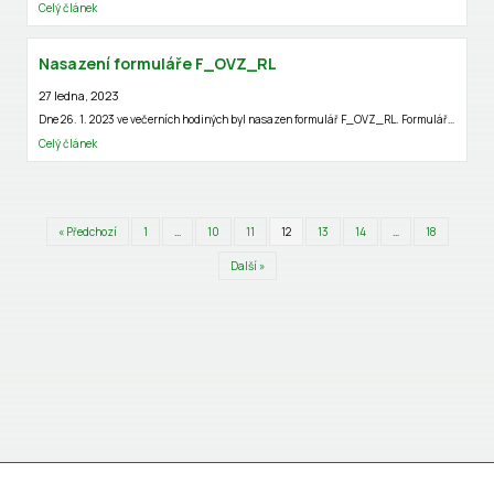
Celý článek
Nasazení formuláře F_OVZ_RL
27 ledna, 2023
Dne 26. 1. 2023 ve večerních hodiných byl nasazen formulář F_OVZ_RL. Formulář…
Celý článek
« Předchozí
1
…
10
11
12
13
14
…
18
Další »