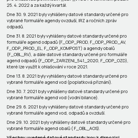
25. 4. 2022 a za každý kvartál.
Dne 30. 9. 2021 byly vyhlášeny datové standardy určené pro
vybrané formuláře agendy ovzduší, IRZ a ročních zpráv
odpadů.
Dne 31. 8. 2021 byly vyhlášeny datové standardy určené pro
formuláře agend odpadů (F_ODP_PROD, F_ODP_PROD_AV,
F_ODP_PROD_EL, F_ODP_KOMPOST) a agendy obalů
(F_OBL_RV), a dále datové standardy určené pro formuláře
agend odpadů (F_ODP_ZARIZENI_541_2020, F_ODP_OZD),
které lze využít k ohlašování v roce 2021.
Dne 13. 8. 2021 byly vyhlášeny datové standardy určené pro
vybrané formuláře agend vod (poplatková přiznání).
Dne 30. 7. 2021 byly vyhlášeny datové standardy určené pro
vybrané formuláře agend vod (vodní bilance).
Dne 29. 6. 2021 byly vyhlášeny datové standardy určené pro
vybrané formuláře agend vod, odpadů a ovzduší.
Dne 29. 10. 2021 byly vyhlášeny datové standardy určené pro
vybrané formuláře agend obalů ( F_OBL_AOS).
Všechny uvedené datové standardy jsou k dispozici