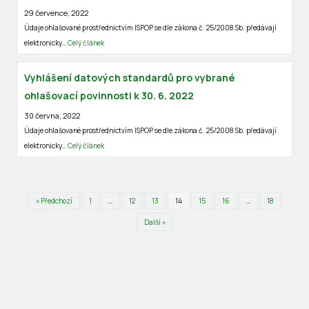
29 července, 2022
Údaje ohlašované prostřednictvím ISPOP se dle zákona č. 25/2008 Sb. předávají
elektronicky…
Celý článek
Vyhlášení datových standardů pro vybrané
ohlašovací povinnosti k 30. 6. 2022
30 června, 2022
Údaje ohlašované prostřednictvím ISPOP se dle zákona č. 25/2008 Sb. předávají
elektronicky…
Celý článek
« Předchozí
1
…
12
13
14
15
16
…
18
Další »