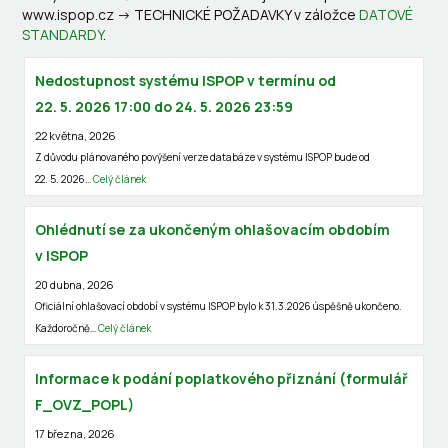
www.ispop.cz -> TECHNICKÉ POŽADAVKY v záložce
DATOVÉ
STANDARDY
.
Nedostupnost systému ISPOP v termínu od
22. 5. 2026 17:00 do 24. 5. 2026 23:59
22 května, 2026
Z důvodu plánovaného povýšení verze databáze v systému ISPOP bude od
22. 5. 2026…
Celý článek
Ohlédnutí se za ukončeným ohlašovacím obdobím
v ISPOP
20 dubna, 2026
Oficiální ohlašovací období v systému ISPOP bylo k 31.3.2026 úspěšně ukončeno.
Každoročně…
Celý článek
Informace k podání poplatkového přiznání (formulář
F_OVZ_POPL)
17 března, 2026