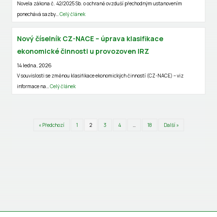
Novela zákona č. 42/2025 Sb. o ochraně ovzduší přechodným ustanovením
ponechává sazby…
Celý článek
Nový číselník CZ-NACE – úprava klasifikace
ekonomické činnosti u provozoven IRZ
14 ledna, 2026
V souvislosti se změnou klasifikace ekonomických činností (CZ-NACE) – viz
informace na…
Celý článek
« Předchozí
1
2
3
4
…
18
Další »