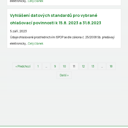
elektronicky…
Celý článek
Vyhlášení datových standardů pro vybrané
ohlašovací povinnosti k 15.8. 2023 a 31.8.2023
5 září, 2023
Údaje ohlašované prostřednictvím ISPOP se dle zákona č. 25/2008 Sb. předávají
elektronicky…
Celý článek
« Předchozí
1
…
9
10
11
12
13
…
18
Další »