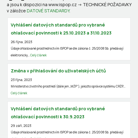
a jsou k dispozici na www.ispop.cz -> TECHNICKÉ POŽADAVKY
v záložce
DATOVÉ STANDARDY
.
Vyhlášení datových standardů pro vybrané
ohlašovací povinnosti k 25.10.2023 a 31.10.2023
26 října, 2023
Údaje ohlašované prostřednictvím ISPOP se dle zákona č. 25/2008 Sb. předávají
elektronicky…
Celý článek
Změna v přihlašování do uživatelských účtů
23 října, 2023
Ministerstvo životního prostředí (dále jen „MŽP“), jakožto správce systému CRŽP,…
Celý článek
Vyhlášení datových standardů pro vybrané
ohlašovací povinnosti k 30.9.2023
29 září, 2023
Údaje ohlašované prostřednictvím ISPOP se dle zákona č. 25/2008 Sb. předávají