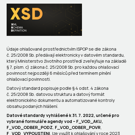
Údaje ohlašované prostřednictvím ISPOP se dle zákona
č. 25/2008 Sb. předávají elektronicky v datovém standardu,
který Ministerstvo životního prostředí zveřejňuje na základě
§ 7, písm. c) zákona č. 25/2008 Sb. pro každou ohlašovací
povinnost nejpozději 6 měsíců před termínem plnění
ohlašovací povinnosti.
Datový standard popisuje podle § 4 odst. 4 zákona
č. 25/2008 Sb. datovou strukturu a datový formát
elektronického dokumentu a automatizované kontroly
obsahu podaných hlášení.
Datové standardy vyhlášené k 31. 7. 2022, určené pro
vybrané formuláře agendy vod – F_VOD_AKU,
F_VOD_ODBER_PODZ
,
F_VOD_ODBER_PO
VR
,
F_VOD_VYPOUSTENI
, lze využít k ohlašování v roce 2023