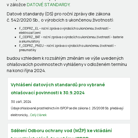
v záložce
DATOVÉ STANDARDY
.
Datové standardy (DS) pro roční zprávy dle zákona
č. 542/2020 Sb., o výrobcích s ukončenou životností:
F_ODPRZ_EL – roční zpráva o výrobcích s ukončenou životností –
elektrozařízení
F_ODPRZ_BAT – roční zpráva o výrobcích s ukončenou životností – baterie
a akumulátory
F_ODPRZ_PNEU – roční zpráva o výrobcích s ukončenou životností –
pneumatiky
budou vzhledem k rozsáhlým změnám ve výše uvedených
ohlašovacích povinnostech vyhlášeny v odloženém termínu
na konci října 2024.
Vyhlášení datových standardů pro vybrané
ohlašovací povinnosti k 30.9.2024
30 září, 2024
Údaje ohlašované prostřednictvím ISPOP se dle zákona č. 25/2008 Sb. předávají
elektronicky…
Celý článek
Sdělení Odboru ochrany vod (MŽP) ke vkládání