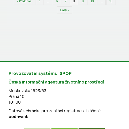
« Předchozí
1
…
6
7
8
9
10
…
18
Další »
Provozovatel systému ISPOP
Česká informační agentura životního prostředí
Moskevská 1523/63
Praha 10
101 00
Datová schránka pro zasílání registrací a hlášení:
uednwmb