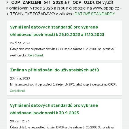
F_ODP_ZARIZENI_541_2020 a F_ODP_OZD)
, lze využít
k ohlašování v roce 2025 a jsou k dispozici na www.ispop.cz -
> TECHNICKÉ POŽADAVKY v záložce
DATOVÉ STANDARDY
.
Vyhlášení datových standardů pro vybrané
ohlašovací povinnosti k 25.10.2023 a 31.10.2023
26 října, 2023
Údaje ohlašované prostřednictvím ISPOP se dle zákona č. 25/2008 Sb. předávají
elektronicky…
Celý článek
Změna v přihlašování do uživatelských účtů
23 října, 2023
Ministerstvo životního prostředí (dále jen „MŽP“), jakožto správce systému CRŽP,…
Celý článek
Vyhlášení datových standardů pro vybrané
ohlašovací povinnosti k 30.9.2023
29 září, 2023
Údaje ohlašované prostřednictvím ISPOP se dle zákona č. 25/2008 Sb. předávají