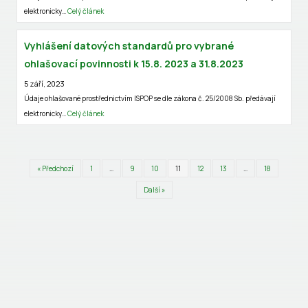
elektronicky…
Celý článek
Vyhlášení datových standardů pro vybrané
ohlašovací povinnosti k 15.8. 2023 a 31.8.2023
5 září, 2023
Údaje ohlašované prostřednictvím ISPOP se dle zákona č. 25/2008 Sb. předávají
elektronicky…
Celý článek
« Předchozí
1
…
9
10
11
12
13
…
18
Další »