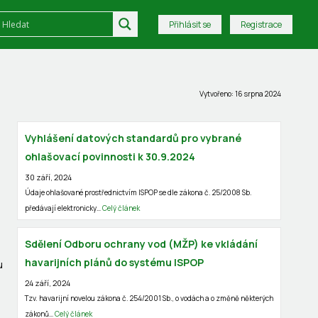
Přihlásit se
Registrace
Vytvořeno: 16 srpna 2024
Vyhlášení datových standardů pro vybrané
ohlašovací povinnosti k 30.9.2024
30 září, 2024
Údaje ohlašované prostřednictvím ISPOP se dle zákona č. 25/2008 Sb.
předávají elektronicky…
Celý článek
Sdělení Odboru ochrany vod (MŽP) ke vkládání
havarijních plánů do systému ISPOP
u
24 září, 2024
Tzv. havarijní novelou zákona č. 254/2001 Sb., o vodách a o změně některých
zákonů…
Celý článek