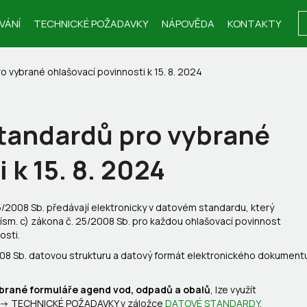
VÁNÍ
TECHNICKÉ POŽADAVKY
NÁPOVĚDA
KONTAKTY
o vybrané ohlašovací povinnosti k 15. 8. 2024
tandardů pro vybrané
 k 15. 8. 2024
/2008 Sb. předávají elektronicky v datovém standardu, který
 písm. c) zákona č. 25/2008 Sb. pro každou ohlašovací povinnost
osti.
008 Sb. datovou strukturu a datový formát elektronického dokument
ybrané formuláře agend vod, odpadů a obalů
, lze využít
cz -> TECHNICKÉ POŽADAVKY v záložce
DATOVÉ STANDARDY
.