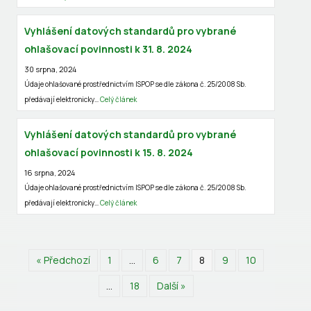
Vyhlášení datových standardů pro vybrané
ohlašovací povinnosti k 31. 8. 2024
30 srpna, 2024
Údaje ohlašované prostřednictvím ISPOP se dle zákona č. 25/2008 Sb.
předávají elektronicky…
Celý článek
Vyhlášení datových standardů pro vybrané
ohlašovací povinnosti k 15. 8. 2024
16 srpna, 2024
Údaje ohlašované prostřednictvím ISPOP se dle zákona č. 25/2008 Sb.
předávají elektronicky…
Celý článek
« Předchozí
1
…
6
7
8
9
10
…
18
Další »