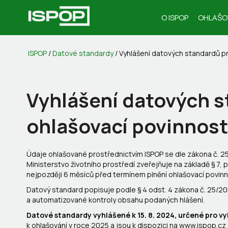
O ISPOP
OHLAŠO
ISPOP
/
Datové standardy
/
Vyhlášení datových standardů pr
Vyhlášení datových s
ohlašovací povinnosti
Údaje ohlašované prostřednictvím ISPOP se dle zákona č. 25
Ministerstvo životního prostředí zveřejňuje na základě § 7,
nejpozději 6 měsíců před termínem plnění ohlašovací povinn
Datový standard popisuje podle § 4 odst. 4 zákona č. 25/2
a automatizované kontroly obsahu podaných hlášení.
Datové standardy vyhlášené k 15. 8. 2024, určené pro v
k ohlašování v roce 2025 a jsou k dispozici na www.ispop.