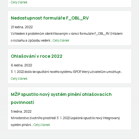
Celý článek
Nedostupnost formuláře F_OBL_RV
21 ledna, 2022
Vzhledem k problémům identifikovaným v rámci formuláře F_OBL_RV (Hlášení
o rozsahu a způsobu vedení…
Celý článek
Ohlašování v roce 2022
6 ledna, 2022
3. 1. 2022 došlo ke spuštění nového systému ISPOP, který uživatelům umožňuje…
Celý článek
MŽP spustilo nový systém plnění ohlašovacích
povinností
5 ledna, 2022
Ministerstvo životního prostředí 3. 1. 2022 úspěšně spustilo nový Integrovaný
systém plnění…
Celý článek