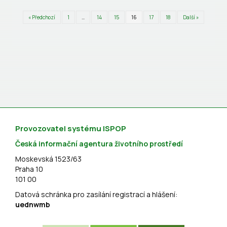
« Předchozí
1
…
14
15
16
17
18
Další »
Provozovatel systému ISPOP
Česká informační agentura životního prostředí
Moskevská 1523/63
Praha 10
101 00
Datová schránka pro zasílání registrací a hlášení:
uednwmb