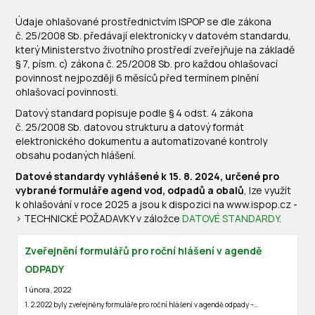
Údaje ohlašované prostřednictvím ISPOP se dle zákona
č. 25/2008 Sb. předávají elektronicky v datovém standardu,
který Ministerstvo životního prostředí zveřejňuje na základě
§ 7, písm. c) zákona č. 25/2008 Sb. pro každou ohlašovací
povinnost nejpozději 6 měsíců před termínem plnění
ohlašovací povinnosti.
Datový standard popisuje podle § 4 odst. 4 zákona
č. 25/2008 Sb. datovou strukturu a datový formát
elektronického dokumentu a automatizované kontroly
obsahu podaných hlášení.
Datové standardy vyhlášené k 15. 8. 2024, určené pro
vybrané formuláře agend vod, odpadů a obalů
, lze využít
k ohlašování v roce 2025 a jsou k dispozici na www.ispop.cz -
> TECHNICKÉ POŽADAVKY v záložce
DATOVÉ STANDARDY
.
Zveřejnění formulářů pro roční hlášení v agendě
ODPADY
1 února, 2022
1. 2.2022 byly zveřejněny formuláře pro roční hlášení v agendě odpady –…