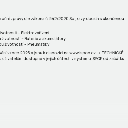
o roční zprávy dle zákona č. 542/2020 Sb., o výrobcích s ukončenou
votností – Elektrozařízení
životností – Baterie a akumulátory
u životností – Pneumatiky
ování v roce 2025 a jsou k dispozici na www.ispop.cz -> TECHNICKÉ
u uživatelům dostupné v jejich účtech v systému ISPOP od začátku