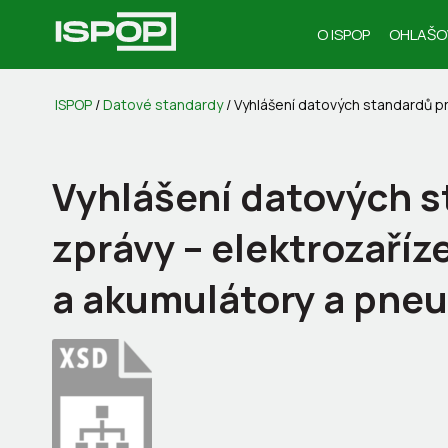
O ISPOP
OHLAŠO
ISPOP
/
Datové standardy
/
Vyhlášení datových standardů pr
Vyhlášení datových s
zprávy – elektrozaříze
a akumulátory a pne