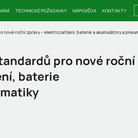
VÁNÍ
TECHNICKÉ POŽADAVKY
NÁPOVĚDA
KONTAKTY
o nové roční zprávy – elektrozařízení, baterie a akumulátory a pneu
tandardů pro nové roční
ní, baterie
umatiky