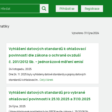
Přihlásit se
Registrace
matiky
Vytvořeno: 31 října 2024
Vyhlášení datových standardů k ohlašovací
povinnosti dle zákona o ochraně ovzduší
č. 201/2012 Sb. – jednorázové měření emisí
24 listopadu, 2025
Dne 24. 11. 2025 byly vyhlášeny datové standardy a popisy datových
standardů k ohlašovacím…
Celý článek
Vyhlášení datových standardů pro vybrané
ohlašovací povinnosti k 25.10.2025 a 31.10.2025
24 října, 2025
Údaje ohlašované prostřednictvím ISPOP se dle zákona č. 25/2008 Sb.