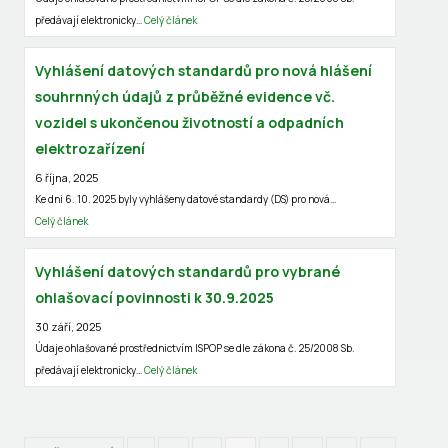
předávají elektronicky…
Celý článek
Vyhlášení datových standardů pro nová hlášení
souhrnných údajů z průběžné evidence vč.
vozidel s ukončenou životností a odpadních
elektrozařízení
6 října, 2025
Ke dni 6. 10. 2025 byly vyhlášeny datové standardy (DS) pro nová…
Celý článek
Vyhlášení datových standardů pro vybrané
ohlašovací povinnosti k 30.9.2025
30 září, 2025
Údaje ohlašované prostřednictvím ISPOP se dle zákona č. 25/2008 Sb.
předávají elektronicky…
Celý článek