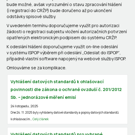
bude možné, avšak vyrozumění o stavu zpracování hlášení
(i registrací do CRŽP) bude doručeno až po ukončení
odstávky spisové služby.
V uvedeném termínu doporučujeme využít pro autorizaci
žádosti o registraci subjektu vložení autorizačních potvrzení
opatřených elektronickým podpisem do systému CRŽP.
K odeslání hlášení doporučujeme využít on-line odeslání
v systému ISPOP výběrem při odeslání „Odeslat do ISPOP“,
případně vlastní software napojený na webové služby ISPOP.
Omlouváme se za komplikace.
Vyhlášení datových standardů k ohlašovací
povinnosti dle zákona o ochraně ovzduší č. 201/2012
Sb. – jednorázové měření emisí
24 listopadu, 2025
Dne 24. 11. 2025 byly vyhlášeny datové standardy a popisy datových standardů
k ohlašovacím…
Celý článek
Vyhlášení datových standardů pro vybrané