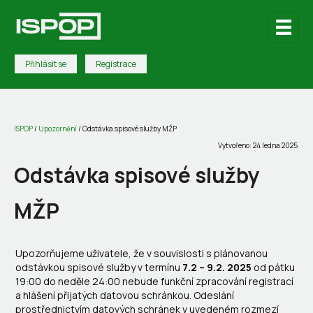
Přihlásit se
Registrace
ISPOP
/
Upozornění
/
Odstávka spisové služby MŽP
Vytvořeno: 24 ledna 2025
Odstávka spisové služby
MŽP
Upozorňujeme uživatele, že v souvislosti s plánovanou
odstávkou spisové služby v termínu
7.2 – 9.2. 2025
od pátku
19:00 do neděle 24:00 nebude funkční zpracování registrací
a hlášení přijatých datovou schránkou. Odeslání
prostřednictvím datových schránek v uvedeném rozmezí