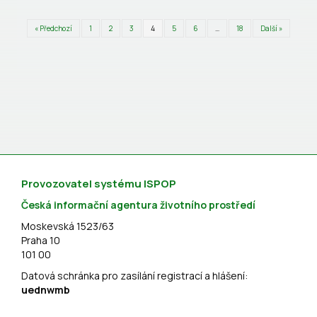
« Předchozí
1
2
3
4
5
6
…
18
Další »
Provozovatel systému ISPOP
Česká informační agentura životního prostředí
Moskevská 1523/63
Praha 10
101 00
Datová schránka pro zasílání registrací a hlášení:
uednwmb