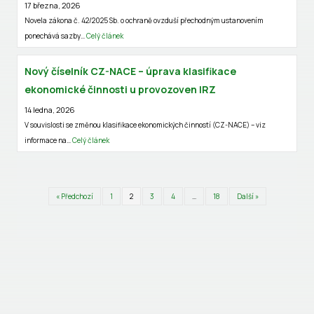
17 března, 2026
Novela zákona č. 42/2025 Sb. o ochraně ovzduší přechodným ustanovením
ponechává sazby…
Celý článek
Nový číselník CZ-NACE – úprava klasifikace
ekonomické činnosti u provozoven IRZ
14 ledna, 2026
V souvislosti se změnou klasifikace ekonomických činností (CZ-NACE) – viz
informace na…
Celý článek
« Předchozí
1
2
3
4
…
18
Další »