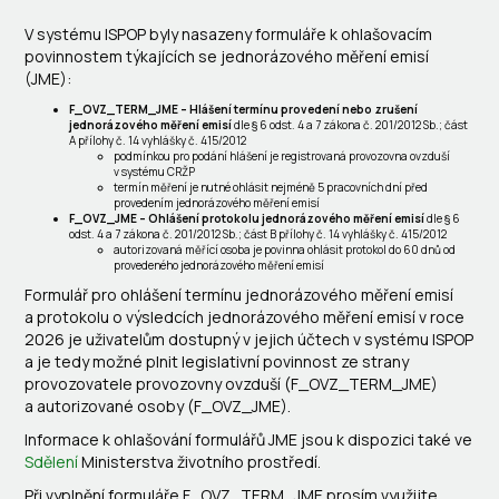
V systému ISPOP byly nasazeny formuláře k ohlašovacím
povinnostem týkajících se jednorázového měření emisí
(JME):
F_OVZ_TERM_JME – Hlášení termínu provedení nebo zrušení
jednorázového měření emisí
dle § 6 odst. 4 a 7 zákona č. 201/2012 Sb.; část
A přílohy č. 14 vyhlášky č. 415/2012
podmínkou pro podání hlášení je registrovaná provozovna ovzduší
v systému CRŽP
termín měření je nutné ohlásit nejméně 5 pracovních dní před
provedením jednorázového měření emisí
F_OVZ_JME – Ohlášení protokolu jednorázového měření emisí
dle § 6
odst. 4 a 7 zákona č. 201/2012 Sb.; část B přílohy č. 14 vyhlášky č. 415/2012
autorizovaná měřící osoba je povinna ohlásit protokol do 60 dnů od
provedeného jednorázového měření emisí
Formulář pro ohlášení termínu jednorázového měření emisí
a protokolu o výsledcích jednorázového měření emisí v roce
2026 je uživatelům dostupný v jejich účtech v systému ISPOP
a je tedy možné plnit legislativní povinnost ze strany
provozovatele provozovny ovzduší (F_OVZ_TERM_JME)
a autorizované osoby (F_OVZ_JME).
Informace k ohlašování formulářů JME jsou k dispozici také ve
Sdělení
Ministerstva životního prostředí.
Při vyplnění formuláře F_OVZ_TERM_JME prosím využijte