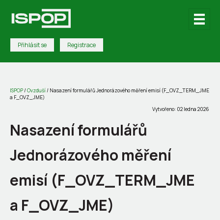
Přihlásit se
Registrace
ISPOP
/
Ovzduší
/
Nasazení formulářů Jednorázového měření emisí (F_OVZ_TERM_JME
a F_OVZ_JME)
Vytvořeno: 02 ledna 2026
Nasazení formulářů
Jednorázového měření
emisí (F_OVZ_TERM_JME
a F_OVZ_JME)