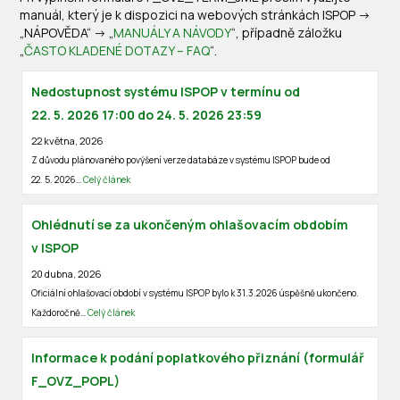
manuál, který je k dispozici na webových stránkách ISPOP ->
„NÁPOVĚDA“ -> „
MANUÁLY A NÁVODY
“, případně záložku
„
ČASTO KLADENÉ DOTAZY – FAQ
“.
Nedostupnost systému ISPOP v termínu od
22. 5. 2026 17:00 do 24. 5. 2026 23:59
22 května, 2026
Z důvodu plánovaného povýšení verze databáze v systému ISPOP bude od
22. 5. 2026…
Celý článek
Ohlédnutí se za ukončeným ohlašovacím obdobím
v ISPOP
20 dubna, 2026
Oficiální ohlašovací období v systému ISPOP bylo k 31.3.2026 úspěšně ukončeno.
Každoročně…
Celý článek
Informace k podání poplatkového přiznání (formulář
F_OVZ_POPL)