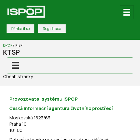
Přihlásit se
Registrace
ISPOP
/
KTSP
KTSP
Obsah stránky
Provozovatel systému ISPOP
Česká informační agentura životního prostředí
Moskevská 1523/63
Praha 10
101 00
Datová schránka pro zasílání registrací a hlášení: