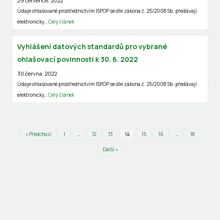
29 července, 2022
Údaje ohlašované prostřednictvím ISPOP se dle zákona č. 25/2008 Sb. předávají
elektronicky…
Celý článek
Vyhlášení datových standardů pro vybrané
ohlašovací povinnosti k 30. 6. 2022
30 června, 2022
Údaje ohlašované prostřednictvím ISPOP se dle zákona č. 25/2008 Sb. předávají
elektronicky…
Celý článek
« Předchozí
1
…
12
13
14
15
16
…
18
Další »