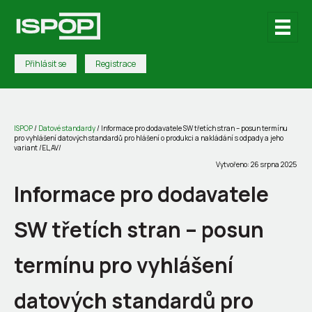
Přihlásit se
Registrace
ISPOP
/
Datové standardy
/
Informace pro dodavatele SW třetích stran – posun termínu
pro vyhlášení datových standardů pro hlášení o produkci a nakládání s odpady a jeho
variant /EL,AV/
Vytvořeno: 26 srpna 2025
Informace pro dodavatele
SW třetích stran – posun
termínu pro vyhlášení
datových standardů pro