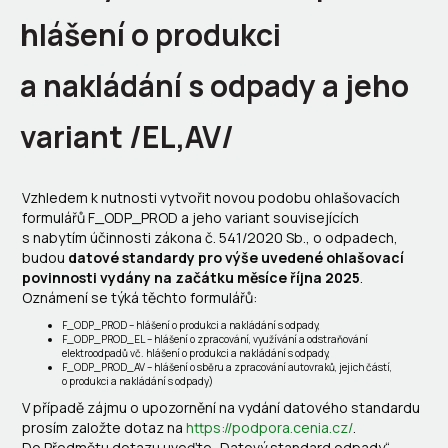
hlášení o produkci
a nakládání s odpady a jeho
variant /EL,AV/
Vzhledem k nutnosti vytvořit novou podobu ohlašovacích
formulářů F_ODP_PROD a jeho variant souvisejících
s nabytím účinnosti zákona č. 541/2020 Sb., o odpadech,
budou
datové standardy pro výše uvedené ohlašovací
povinnosti vydány na začátku měsíce října 2025
.
Oznámení se týká těchto formulářů:
F_ODP_PROD – hlášení o produkci a nakládání s odpady,
F_ODP_PROD_EL – hlášení o zpracování, využívání a odstraňování
elektroodpadů vč. hlášení o produkci a nakládání s odpady,
F_ODP_PROD_AV – hlášení o sběru a zpracování autovraků, jejich částí,
o produkci a nakládání s odpady)
V případě zájmu o upozornění na vydání datového standardu
prosím založte dotaz na
https://podpora.cenia.cz/
.
Do Předmětu dotazu uveďte „Datový standard odpady“.