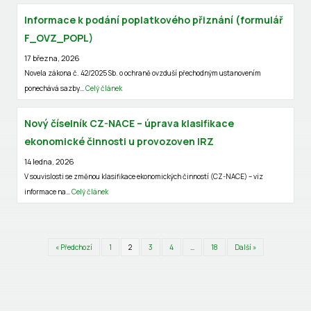
Informace k podání poplatkového přiznání (formulář
F_OVZ_POPL)
17 března, 2026
Novela zákona č. 42/2025 Sb. o ochraně ovzduší přechodným ustanovením
ponechává sazby…
Celý článek
Nový číselník CZ-NACE – úprava klasifikace
ekonomické činnosti u provozoven IRZ
14 ledna, 2026
V souvislosti se změnou klasifikace ekonomických činností (CZ-NACE) – viz
informace na…
Celý článek
« Předchozí
1
2
3
4
…
18
Další »