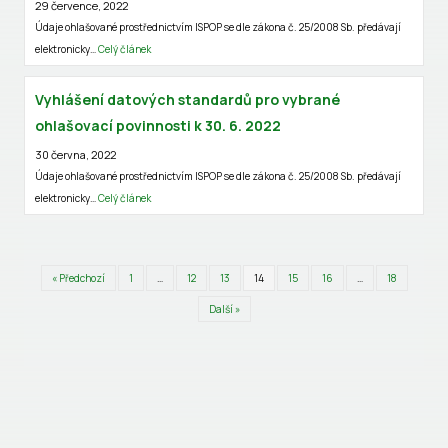
29 července, 2022
Údaje ohlašované prostřednictvím ISPOP se dle zákona č. 25/2008 Sb. předávají
elektronicky…
Celý článek
Vyhlášení datových standardů pro vybrané
ohlašovací povinnosti k 30. 6. 2022
30 června, 2022
Údaje ohlašované prostřednictvím ISPOP se dle zákona č. 25/2008 Sb. předávají
elektronicky…
Celý článek
« Předchozí
1
…
12
13
14
15
16
…
18
Další »