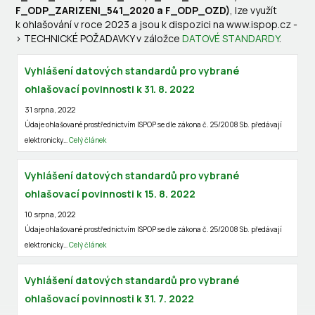
F_ODP_ZARIZENI_541_2020 a F_ODP_OZD)
, lze využít
k ohlašování v roce 2023 a jsou k dispozici na www.ispop.cz -
> TECHNICKÉ POŽADAVKY v záložce
DATOVÉ STANDARDY
.
Vyhlášení datových standardů pro vybrané
ohlašovací povinnosti k 31. 8. 2022
31 srpna, 2022
Údaje ohlašované prostřednictvím ISPOP se dle zákona č. 25/2008 Sb. předávají
elektronicky…
Celý článek
Vyhlášení datových standardů pro vybrané
ohlašovací povinnosti k 15. 8. 2022
10 srpna, 2022
Údaje ohlašované prostřednictvím ISPOP se dle zákona č. 25/2008 Sb. předávají
elektronicky…
Celý článek
Vyhlášení datových standardů pro vybrané
ohlašovací povinnosti k 31. 7. 2022